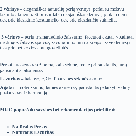
2 vėrinys
– elegantiškas natūralių perlų vėrinys. perlai su melsvu
lazurito akmeniu. Stiprus ir labai elegantiškas derinys, puikiai derės
tiek prie klasikinio kostiumėlio, tiek prie plazdančių suknėlių.
3 vėrinys
– perlų ir smaragdinio žalsvumo, facetuoti agatai, ypatingai
madingos žalsvos spalvos, savo rafinuotumu atkreips į save dėmesį ir
tiks prie bet kokios aprangos eilutės.
Perlai
nuo seno yra žinoma, kaip sėkmę, meilę pritraukiantis, turtą
gausinantis talismanas.
Lazuritas
– balanso, ryžto, finansinės sėkmės akmuo.
Agatai
– moteriškumo, laimės akmenys, padedantis palaikyti vidinę
pusiausvyrą ir harmoniją.
MIJO papuošalų savybės bei rekomendacijos priežiūrai:
Natūralus Perlas
Natūralus Lazuritas