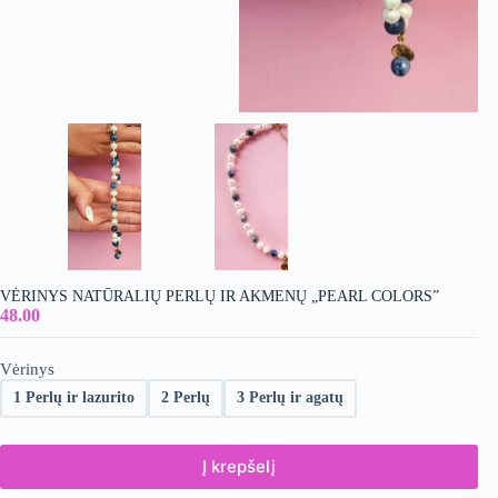
VĖRINYS NATŪRALIŲ PERLŲ IR AKMENŲ „PEARL COLORS”
48.00
Vėrinys
1 Perlų ir lazurito
2 Perlų
3 Perlų ir agatų
Į krepšelį