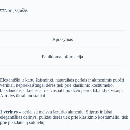
Norų sąrašas
Aprašymas
Papildoma informacija
Elegantiški ir kartu žaismingi, natūraliais perlais ir akmenimis puošti
vėriniai, nepriekaištingai dėrės tiek prie klasikinio kostiumėlio,
blazdančios suknelės ar net casual tipo džemperio. Išbandyk visaip.
Atrodys tikrai nuostabiai.
1 vėrinys
– perlai su melsvu lazurito akmeniu. Stiprus ir labai
elegantiškas derinys, puikiai derės tiek prie klasikinio kostiumėlio, tiek
prie plazdančių suknėlių.