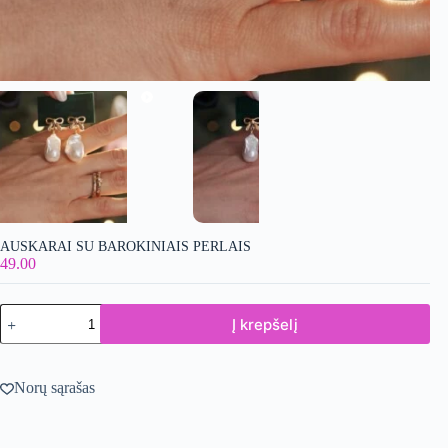
AUSKARAI SU BAROKINIAIS PERLAIS
49.00
produkto
Į krepšelį
kiekis:
Auskarai
su
barokiniais
Norų sąrašas
perlais