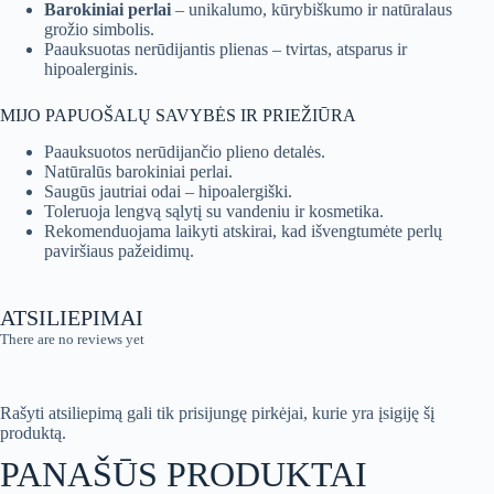
Barokiniai perlai
– unikalumo, kūrybiškumo ir natūralaus
grožio simbolis.
Paauksuotas nerūdijantis plienas – tvirtas, atsparus ir
hipoalerginis.
MIJO PAPUOŠALŲ SAVYBĖS IR PRIEŽIŪRA
Paauksuotos nerūdijančio plieno detalės.
Natūralūs barokiniai perlai.
Saugūs jautriai odai – hipoalergiški.
Toleruoja lengvą sąlytį su vandeniu ir kosmetika.
Rekomenduojama laikyti atskirai, kad išvengtumėte perlų
paviršiaus pažeidimų.
ATSILIEPIMAI
There are no reviews yet
Rašyti atsiliepimą gali tik prisijungę pirkėjai, kurie yra įsigiję šį
produktą.
PANAŠŪS PRODUKTAI