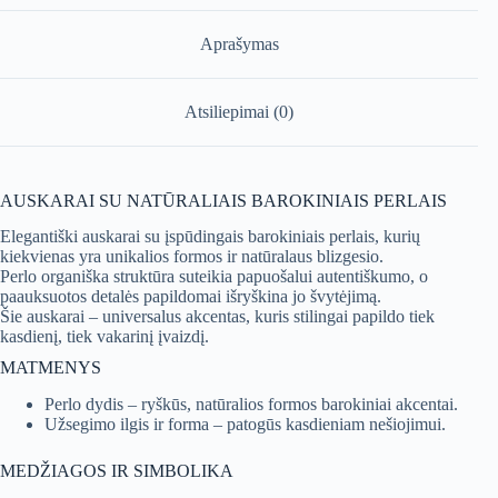
Aprašymas
Atsiliepimai (0)
AUSKARAI SU NATŪRALIAIS BAROKINIAIS PERLAIS
Elegantiški auskarai su įspūdingais barokiniais perlais, kurių
kiekvienas yra unikalios formos ir natūralaus blizgesio.
Perlo organiška struktūra suteikia papuošalui autentiškumo, o
paauksuotos detalės papildomai išryškina jo švytėjimą.
Šie auskarai – universalus akcentas, kuris stilingai papildo tiek
kasdienį, tiek vakarinį įvaizdį.
MATMENYS
Perlo dydis – ryškūs, natūralios formos barokiniai akcentai.
Užsegimo ilgis ir forma – patogūs kasdieniam nešiojimui.
MEDŽIAGOS IR SIMBOLIKA