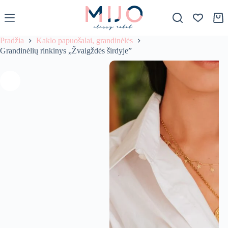
S
k
Krep
i
p
Pradžia
Kaklo papuošalai, grandinėlės
t
Grandinėlių rinkinys „Žvaigždės širdyje”
o
c
o
n
t
e
n
t