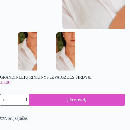
GRANDINĖLIŲ RINKINYS „ŽVAIGŽDĖS ŠIRDYJE”
35.00
produkto
Į krepšelį
kiekis:
Grandinėlių
rinkinys
"Žvaigždės
Norų sąrašas
širdyje"