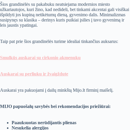
Šios grandinėlės su pakabuku neatsiejama modernios miesto
užkariautojos, kuri žino, kad nedideli, bet tinkami akcentai gali visiškai
išpildyti jos kupiną netikėtumų dieną, gyvenimo dalis. Minimalizmas
susipynęs su klasika – derinys kuris puikiai įsilies į tavo gyvenimą ir
leis jaustis ypatingai.
Taip pat prie šios grandinėlės turime idealiai tinkančius auksarus:
Smulkūs auskarai su cirkonio akmenuku
Auskarai su perliuku ir žvaigždute
Auskarai yra pakuojami į dailų minkštą Mijo.lt firminį maišelį.
MIJO papuošalų savybės bei rekomendacijos priežiūrai:
Paauksuotas nerūdijantis plienas
Nesukelia alergijos