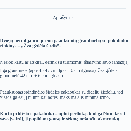
Aprašymas
Dviejų nerūdijančio plieno paauksuotų grandinėlių su pakabuku
rinkinys – „Žvaigždėta širdis”.
Nešiok kartu ar atskirai, derink su turimomis, išlaisvink savo fantaziją.
Ilga grandinėlė (apie 45-47 cm ilgio + 6 cm ilginasi), žvaigždėta
grandinėlė 42 cm. + 6 cm ilginasi).
Paauksuotas spindinčios širdelės pakabukas su dideliu žiedeliu, tad
visada galėsi jį nuimti kai norėsi maksimalaus minimalizmo.
Kartu pridėsime pakabuką – upinį perliuką, kad galėtum keisti
savo įvaizdį, jį papildant gausą ir sėkmę nešančiu akmenukų.