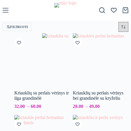
S
k
Krep
i
p
t
FILTRUOTI
o
c
o
n
t
e
n
t
Kriauklių su perlais vėrinys ir
Kriauklių su perlais vėrinys
ilga grandinėlė
bei grandinėlė su kryželiu
32.00
–
60.00
28.00
–
49.00