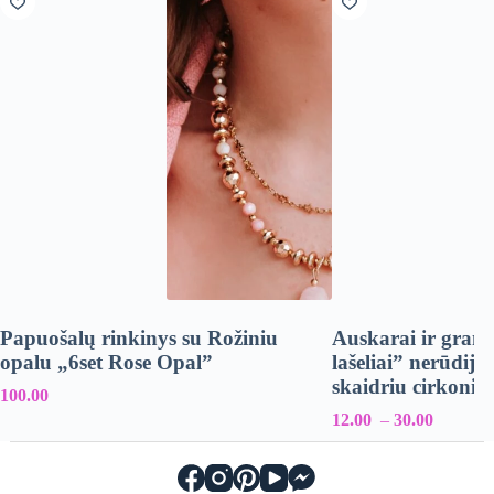
Papuošalų rinkinys su Rožiniu
Auskarai ir grand
opalu „6set Rose Opal”
lašeliai” nerūdija
skaidriu cirkoni
100.00
12.00
–
30.00