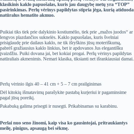
klasikinis kaklo papuošalas, kuris jau daugybę metų yra “TOP”
pasirinkimas. Perlų vėrinys papildytas stipria jėga, kurią atiduoda
natūralus hematito akmuo.
Puikiai tiks tiek prie dalykinio kostiumėlio, tiek prie „mažos juodos“ ar
lengvos plazdančios suknelės. Kaklo papuošalas, kuris švelniai
prisiglaudę prie dailaus kaklo, ne tik išryškins jūsų moteriškumą,
pabrėš gražiausius kaklo linkius, bet ir apdovanos Jus elegantišku
įvaizdžiu. Puiki dovana jai, bet kokiai progai. Perlų vėrinys papildytas
natūraliais akmenimis. Nemari klasika, tiksianti net išrankiausiai damai.
Perlų vėrinio ilgis 40 – 41 cm + 5 – 7 cm prailginimas
Dėl kitokių išmatavimų parašykite pastabą kurjeriui ir pagaminsime
pagal jūsų poreikį.
Pakabuką galima prisegti ir nusegti. Prikabinamas su karabinu.
Perlai nuo seno žinomi, kaip visa ko gausintojai, pritraukiantys
meilę, pinigus, apsaugą bei sėkmę.