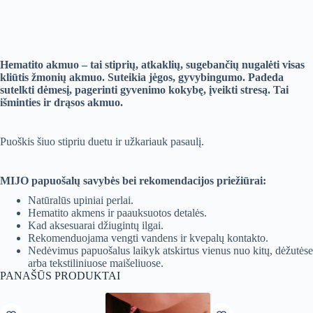
Hematito akmuo – tai stiprių, atkaklių, sugebančių nugalėti visas
kliūtis žmonių akmuo. Suteikia jėgos, gyvybingumo. Padeda
sutelkti dėmesį, pagerinti gyvenimo kokybę, įveikti stresą. Tai
išminties ir drąsos akmuo.
Puoškis šiuo stipriu duetu ir užkariauk pasaulį.
MIJO papuošalų savybės bei rekomendacijos priežiūrai:
Natūralūs upiniai perlai.
Hematito akmens ir paauksuotos detalės.
Kad aksesuarai džiugintų ilgai.
Rekomenduojama vengti vandens ir kvepalų kontakto.
Nedėvimus papuošalus laikyk atskirtus vienus nuo kitų, dėžutėse
arba tekstiliniuose maišeliuose.
PANAŠŪS PRODUKTAI