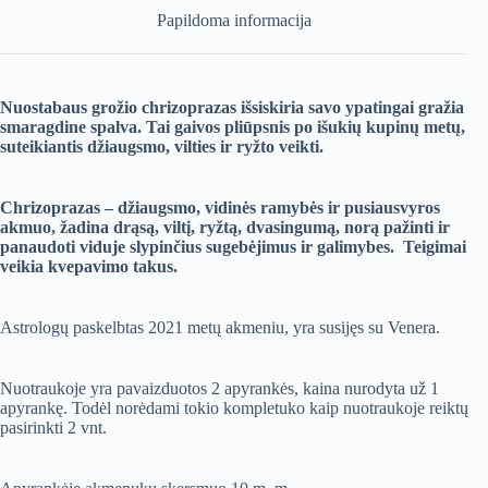
Papildoma informacija
Nuostabaus grožio chrizoprazas išsiskiria savo ypatingai gražia
smaragdine spalva. Tai gaivos pliūpsnis po išukių kupinų metų,
suteikiantis džiaugsmo, vilties ir ryžto veikti.
Chrizoprazas – džiaugsmo, vidinės ramybės ir pusiausvyros
akmuo, žadina drąsą, viltį, ryžtą, dvasingumą, norą pažinti ir
panaudoti viduje slypinčius sugebėjimus ir galimybes. Teigimai
veikia kvepavimo takus.
Astrologų paskelbtas 2021 metų akmeniu, yra susijęs su Venera.
Nuotraukoje yra pavaizduotos 2 apyrankės, kaina nurodyta už 1
apyrankę. Todėl norėdami tokio kompletuko kaip nuotraukoje reiktų
pasirinkti 2 vnt.