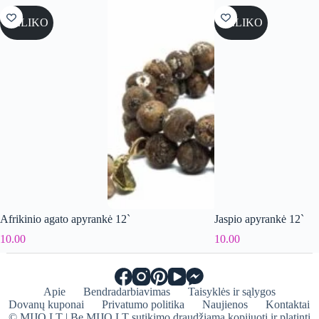
NELIKO
NELIKO
Afrikinio agato apyrankė 12`
Jaspio apyrankė 12`
10.00
10.00
Apie
Bendradarbiavimas
Taisyklės ir sąlygos
Dovanų kuponai
Privatumo politika
Naujienos
Kontaktai
© MIJO.LT | Be MIJO.LT sutikimo draudžiama kopijuoti ir platinti