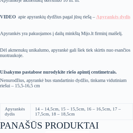
Apyrankėje akmenukų skersmuo 10 m. m.
VIDEO
apie apyrankių dydžius pagal jūsų riešą –
Apyrankės dydis
Apyrankės yra pakuojamos į dailų minkštą Mijo.lt firminį maišelį.
Dėl akmenukų unikalumo, apyrankė gali šiek tiek skirtis nuo esančios
nuotraukoje.
Užsakymo pastabose nurodykite riešo apimtį centimetrais.
Nenurodžius, apyrankė bus standartinio dydžio, tinkama vidutiniam
riešui – 15,5-16,5 cm
Apyrankės
14 – 14,5cm, 15 – 15,5cm, 16 – 16,5cm, 17 –
dydis
17,5cm, 18 – 18,5cm
PANAŠŪS PRODUKTAI