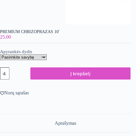
PREMIUM CHRIZOPRAZAS 10′
25.00
Apyrankės dydis
produkto
Į krepšelį
kiekis:
PREMIUM
chrizoprazas
10'
Norų sąrašas
Aprašymas