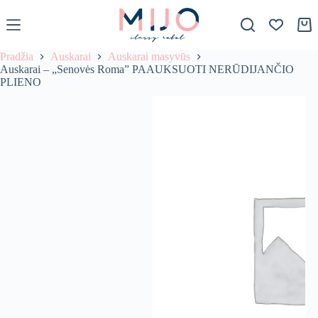
S
k
Krep
i
p
Pradžia
Auskarai
Auskarai masyvūs
t
Auskarai – „Senovės Roma” PAAUKSUOTI NERŪDIJANČIO
o
PLIENO
c
o
n
t
e
n
t