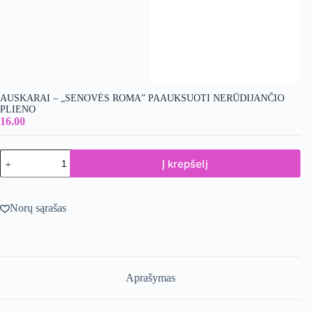
AUSKARAI – „SENOVĖS ROMA” PAAUKSUOTI NERŪDIJANČIO
PLIENO
16.00
produkto
Į krepšelį
kiekis:
Auskarai
-
"Senovės
Norų sąrašas
Roma"
PAAUKSUOTI
NERŪDIJANČIO
PLIENO
Aprašymas