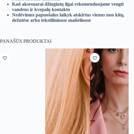
Kad aksesuarai džiugintų ilgai rekomenduojame vengti
vandens ir kvepalų kontakto
Nedėvimus papuošalus laikyk atskirtus vienus nuo kitų,
dežutėse arba tekstiliniuose maišeliuose
PANAŠŪS PRODUKTAI