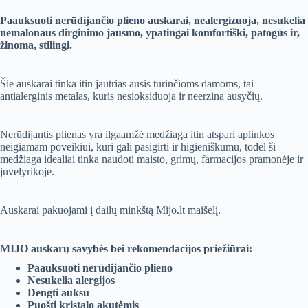
Paauksuoti nerūdijančio plieno auskarai, nealergizuoja, nesukelia
nemalonaus dirginimo jausmo, ypatingai komfortiški, patogūs ir,
žinoma, stilingi.
Šie auskarai tinka itin jautrias ausis turinčioms damoms, tai
antialerginis metalas, kuris nesioksiduoja ir neerzina ausyčių.
Nerūdijantis plienas yra ilgaamžė medžiaga itin atspari aplinkos
neigiamam poveikiui, kuri gali pasigirti ir higieniškumu, todėl ši
medžiaga idealiai tinka naudoti maisto, grimų, farmacijos pramonėje ir
juvelyrikoje.
Auskarai pakuojami į dailų minkštą Mijo.lt maišelį.
MIJO auskarų savybės bei rekomendacijos priežiūrai:
Paauksuoti nerūdijančio plieno
Nesukelia alergijos
Dengti auksu
Puošti kristalo akutėmis