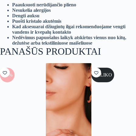
Paauksuoti nerūdijančio plieno
Nesukelia alergijos
Dengti auksu
Puošti kristalo akutėmis
Kad aksesuarai džiugintų ilgai rekomenduojame vengti
vandens ir kvepalų kontakto
Nedėvimus papuošalus laikyk atskirtus vienus nuo kitų,
dežutėse arba tekstiliniuose maišeliuose
PANAŠŪS PRODUKTAI
-50%
NELIKO