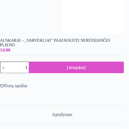
AUSKARAI – „VARVEKLIAI” PAAUKSUOTI NERŪDIJANČIO
PLIENO
14.00
produkto
Į krepšelį
kiekis:
Auskarai
-
"Varvekliai"
Norų sąrašas
PAAUKSUOTI
NERŪDIJANČIO
PLIENO
Aprašymas