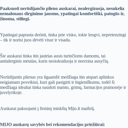
Paaksuoti nerūdijančio plieno auskarai, nealergizuoja, nesukelia
nemalonaus dirginimo jausmo, ypatingai komfortiški, patogūs ir,
žinoma, stilingi.
Ypatingai paprasta derinti, tinka prie visko, tokie lengvi, nepretenzingi
– tik ir norisi juos dėvėti visur ir visada.
Šie auskarai tinka itin jautrias ausis turinčioms damoms, tai
antialerginis metalas, kuris nesioksiduoja ir neerzina ausyčių.
Nerūdijantis plienas yra ilgaamžė medžiaga itin atspari aplinkos
neigiamam poveikiui, kuri gali pasigirti ir higieniškumu, todėl ši
medžiaga idealiai tinka naudoti maisto, grimų, farmacijos pramonėje ir
juvelyrikoje.
Auskarai pakuojami į firminį minkštą Mijo.lt maišelį.
MIJO auskarų savybės bei rekomendacijos priežiūrai: