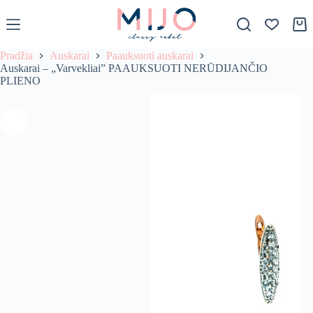
S
k
Krep
i
p
Pradžia
Auskarai
Paauksuoti auskarai
t
Auskarai – „Varvekliai” PAAUKSUOTI NERŪDIJANČIO
o
PLIENO
c
o
n
t
e
n
t