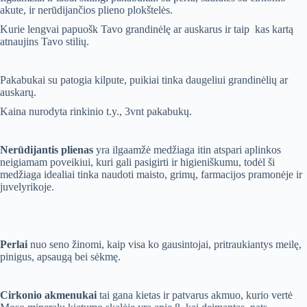
akute, ir nerūdijančios plieno plokštelės.
Kurie lengvai papuošk Tavo grandinėlę ar auskarus ir taip kas kartą
atnaujins Tavo stilių.
Pakabukai su patogia kilpute, puikiai tinka daugeliui grandinėlių ar
auskarų.
Kaina nurodyta rinkinio t.y., 3vnt pakabukų.
Nerūdijantis plienas
yra ilgaamžė medžiaga itin atspari aplinkos
neigiamam poveikiui, kuri gali pasigirti ir higieniškumu, todėl ši
medžiaga idealiai tinka naudoti maisto, grimų, farmacijos pramonėje ir
juvelyrikoje.
Perlai
nuo seno žinomi, kaip visa ko gausintojai, pritraukiantys meilę,
pinigus, apsaugą bei sėkmę.
Cirkonio akmenukai
tai gana kietas ir patvarus akmuo, kurio vertė