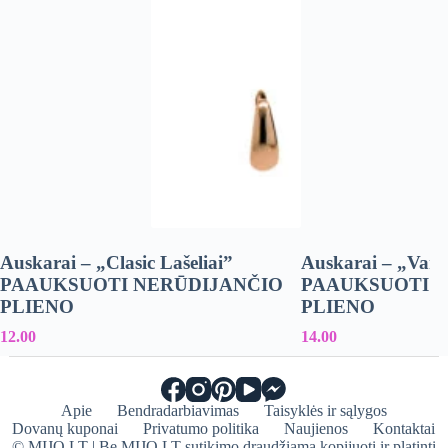
Auskarai – „Clasic Lašeliai”
Auskarai – „Varv
PAAUKSUOTI NERŪDIJANČIO
PAAUKSUOTI 
PLIENO
PLIENO
12.00
14.00
Apie
Bendradarbiavimas
Taisyklės ir sąlygos
Dovanų kuponai
Privatumo politika
Naujienos
Kontaktai
© MIJO.LT | Be MIJO.LT sutikimo draudžiama kopijuoti ir platinti