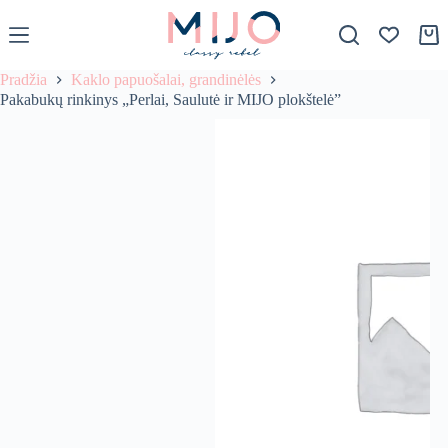
S
k
Krep
i
p
Pradžia
Kaklo papuošalai, grandinėlės
t
Pakabukų rinkinys „Perlai, Saulutė ir MIJO plokštelė”
o
c
o
n
t
e
n
t