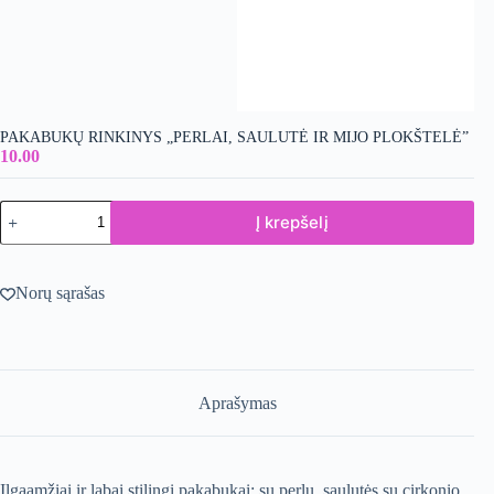
PAKABUKŲ RINKINYS „PERLAI, SAULUTĖ IR MIJO PLOKŠTELĖ”
10.00
produkto
Į krepšelį
kiekis:
Pakabukų
rinkinys
"Perlai,
Norų sąrašas
Saulutė
ir
MIJO
plokštelė"
Aprašymas
Ilgaamžiai ir labai stilingi pakabukai: su perlu, saulutės su cirkonio