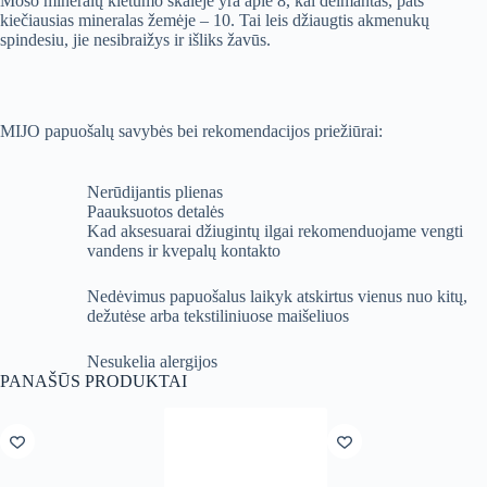
Moso mineralų kietumo skalėje yra apie 8, kai deimantas, pats
kiečiausias mineralas žemėje – 10. Tai leis džiaugtis akmenukų
spindesiu, jie nesibraižys ir išliks žavūs.
MIJO papuošalų savybės bei rekomendacijos priežiūrai:
Nerūdijantis plienas
Paauksuotos detalės
Kad aksesuarai džiugintų ilgai rekomenduojame vengti
vandens ir kvepalų kontakto
Nedėvimus papuošalus laikyk atskirtus vienus nuo kitų,
dežutėse arba tekstiliniuose maišeliuos
Nesukelia alergijos
PANAŠŪS PRODUKTAI