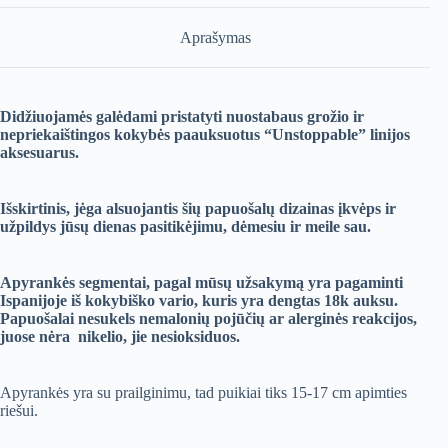
Aprašymas
Didžiuojamės galėdami pristatyti nuostabaus grožio ir
nepriekaištingos kokybės paauksuotus “Unstoppable” linijos
aksesuarus.
Išskirtinis, jėga alsuojantis šių papuošalų dizainas įkvėps ir
užpildys jūsų dienas pasitikėjimu, dėmesiu ir meile sau.
Apyrankės segmentai, pagal mūsų užsakymą yra pagaminti
Ispanijoje iš kokybiško vario, kuris yra dengtas 18k auksu.
Papuošalai nesukels nemalonių pojūčių ar alerginės reakcijos,
juose nėra nikelio, jie nesioksiduos.
Apyrankės yra su prailginimu, tad puikiai tiks 15-17 cm apimties
riešui.