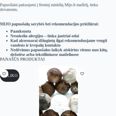
Papuošalai pakuojami į firminį minkštą Mijo.lt maišelį, tinka
dovanoms.
MIJO papuošalų savybės bei rekomendacijos priežiūrai:
Paauksuota
Nesukelia alergijos – tinka jautriai odai
Kad aksesuarai džiugintų ilgai rekomenduojame vengti
vandens ir kvepalų kontakto
Nedėvimus papuošalus laikyk atskirtus vienus nuo kitų,
dežutėse arba tekstiliniuose maišeliuose
PANAŠŪS PRODUKTAI
NELIKO