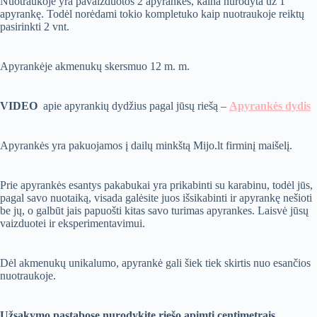
Nuotraukoje yra pavaizduotos 2 apyrankės, kaina nurodyta už 1
apyrankę. Todėl norėdami tokio kompletuko kaip nuotraukoje reiktų
pasirinkti 2 vnt.
Apyrankėje akmenukų skersmuo 12 m. m.
VIDEO
apie apyrankių dydžius pagal jūsų riešą –
Apyrankės dydis
Apyrankės yra pakuojamos į dailų minkštą Mijo.lt firminį maišelį.
Prie apyrankės esantys pakabukai yra prikabinti su karabinu, todėl jūs,
pagal savo nuotaiką, visada galėsite juos išsikabinti ir apyrankę nešioti
be jų, o galbūt jais papuošti kitas savo turimas apyrankes. Laisvė jūsų
vaizduotei ir eksperimentavimui.
Dėl akmenukų unikalumo, apyrankė gali šiek tiek skirtis nuo esančios
nuotraukoje.
Užsakymo pastabose nurodykite riešo apimtį centimetrais.