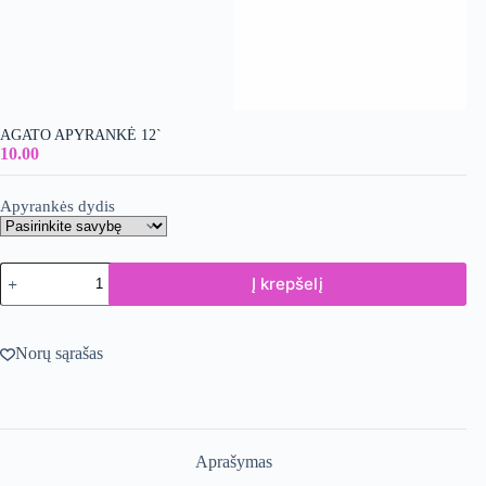
AGATO APYRANKĖ 12`
10.00
Apyrankės dydis
produkto
Į krepšelį
kiekis:
Agato
apyrankė
12`
Norų sąrašas
Aprašymas