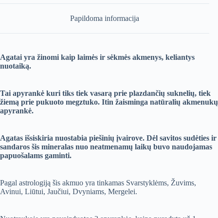
Papildoma informacija
Agatai yra žinomi kaip laimės ir sėkmės akmenys, keliantys
nuotaiką.
Tai apyrankė kuri tiks tiek vasarą prie plazdančių suknelių, tiek
žiemą prie pukuoto megztuko. Itin žaisminga natūralių akmenukų
apyrankė.
Agatas išsiskiria nuostabia piešinių įvairove. Dėl savitos sudėties ir
sandaros šis mineralas nuo neatmenamų laikų buvo naudojamas
papuošalams gaminti.
Pagal astrologiją šis akmuo yra tinkamas Svarstyklėms, Žuvims,
Avinui, Liūtui, Jaučiui, Dvyniams, Mergelei.