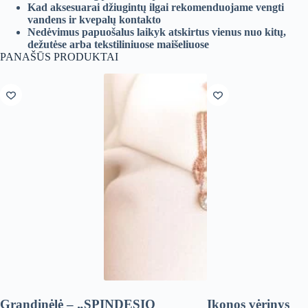
Kad aksesuarai džiugintų ilgai rekomenduojame vengti
vandens ir kvepalų kontakto
Nedėvimus papuošalus laikyk atskirtus vienus nuo kitų,
dežutėse arba tekstiliniuose maišeliuose
PANAŠŪS PRODUKTAI
Grandinėlė – „SPINDESIO
Ikonos vėrinys