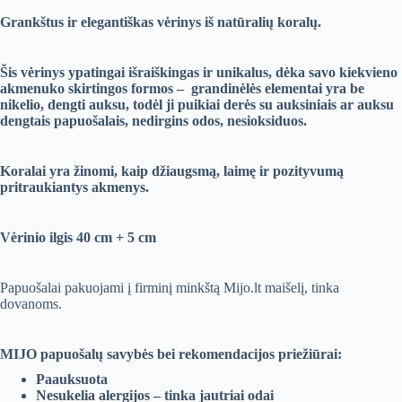
Grankštus ir elegantiškas vėrinys iš natūralių koralų.
Šis vėrinys ypatingai išraiškingas ir unikalus, dėka savo kiekvieno
akmenuko skirtingos formos – grandinėlės elementai yra be
nikelio, dengti auksu, todėl ji puikiai derės su auksiniais ar auksu
dengtais papuošalais, nedirgins odos, nesioksiduos.
Koralai yra žinomi, kaip džiaugsmą, laimę ir pozityvumą
pritraukiantys akmenys.
Vėrinio ilgis 40 cm + 5 cm
Papuošalai pakuojami į firminį minkštą Mijo.lt maišelį, tinka
dovanoms.
MIJO papuošalų savybės bei rekomendacijos priežiūrai:
Paauksuota
Nesukelia alergijos – tinka jautriai odai