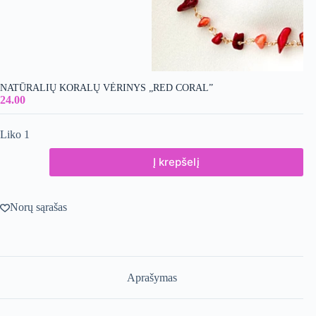
NATŪRALIŲ KORALŲ VĖRINYS „RED CORAL”
24.00
Liko 1
produkto
Į krepšelį
kiekis:
Natūralių
Koralų
vėrinys
Norų sąrašas
"Red
Coral"
Aprašymas