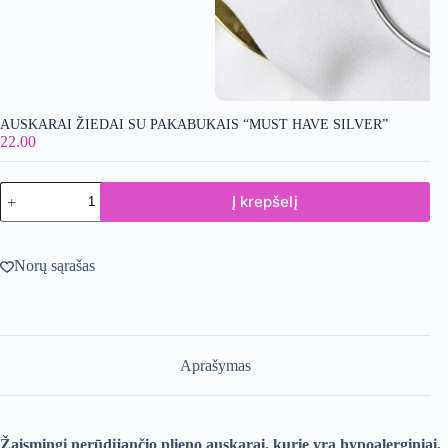
AUSKARAI ŽIEDAI SU PAKABUKAIS “MUST HAVE SILVER”
22.00
produkto
Į krepšelį
kiekis:
Auskarai
žiedai
su
Norų sąrašas
pakabukais
“Must
Have
silver”
Aprašymas
Žaismingi nerūdijančio plieno auskarai, kurie yra hypoalerginiai,