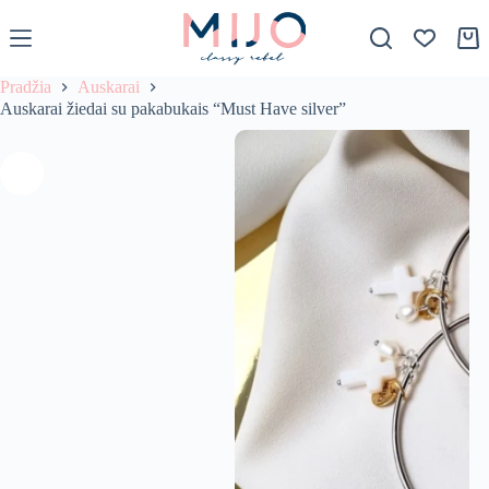
S
k
Krep
i
p
Pradžia
Auskarai
t
Auskarai žiedai su pakabukais “Must Have silver”
o
c
o
n
t
e
n
t