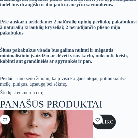
todėl bus draugiški ir itin jautrių ausyčių savininkėms.
Prie auskarų pridedame: 2 natūralių upinių perliukų pakabukus;
2 natūralių kriauklių kryželiai; 2 nerūdijančio plieno mijo
pakabukus.
Šiuos pakabukus visada bus galima nui
mti ir mėgautis
minimalistiniu įvaizdžiu ar dėvėti visus kartu, miksuoti, keisti,
kabinti ant grandinėlės ar apyrankės ir pan.
Perlai
– nuo seno žinomi, kaip visa ko gausintojai, pritraukiantys
meilę, pinigus, apsaugą bei sėkmę.
Žiedų skersmuo 5 cm;
PANAŠŪS PRODUKTAI
NELIKO