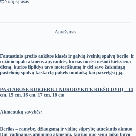
Norų sąrašas
opalo
apyrankių
rinkinys
(galima
pirkti
ir
Aprašymas
po
1
vnt)
Fantastinio grožio aukštos klasės ir gaivių švelnių spalvų berilo ir
rožinio opalo akmens apyrankės, kurias norėsi nešioti kiekvieną
dieną, kurios išpildys tavo moteriškumą ir dėl savo žaismingų
pastelinių spalvų kaskartą pakels nuotaiką kai pažvelgsi į ją.
PASTABOSE KURJERIUI NURODYKITE RIEŠO DYDĮ – 14
cm, 15 cm, 16 cm, 17 cm, 18 cm
Akmenukų savybės:
Berilas
–
ramybę, džiaugsmą ir vidinę stiprybę atnešantis akmuo.
Dar vadinamas atgimimo akmeniu, kuriuo nuo senų laikų buvo