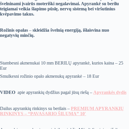
švelninami įvairūs moteriški negalavimai. Apyrankė su berilu
teigiamai veikia šlapimo pūslę, nervų sistemą bei viršutinius
kvėpavimo takus.
Rožinis opalas
–
skleidžia švelnią energiją, išlaisvina nuo
negatyvių minčių.
Stambesni akmenukai 10 mm BERILŲ apyrankė, kurios kaina – 25
Eur
Smulkesni rožinio opalo akmenukų apyrankė – 18 Eur
VIDEO
apie apyrankių dydžius pagal jūsų riešą –
Apyrankės dydis
Dailus apyrankių rinkinys su berilais –
PREMIUM APYRANKIŲ
RINKINYS – “PAVASARIO ŠILUMA” 10′