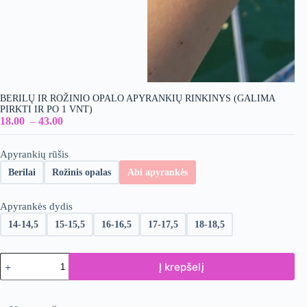
BERILŲ IR ROŽINIO OPALO APYRANKIŲ RINKINYS (GALIMA
PIRKTI IR PO 1 VNT)
18.00
–
43.00
Apyrankių rūšis
Berilai
Rožinis opalas
Abi apyrankės
Apyrankės dydis
14-14,5
15-15,5
16-16,5
17-17,5
18-18,5
produkto
Į krepšelį
kiekis:
Berilų
ir
rožinio