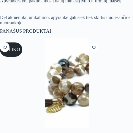
Apyrankės yra pakuojamos į dailų minkštą Mijo.lt firminį maišelį.
Dėl akmenukų unikalumo, apyrankė gali šiek tiek skirtis nuo esančios
nuotraukoje.
PANAŠŪS PRODUKTAI
NELIKO