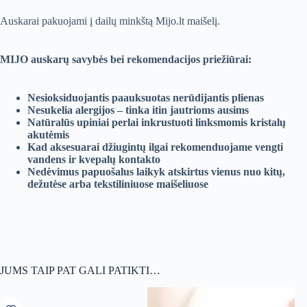
Auskarai pakuojami į dailų minkštą Mijo.lt maišelį.
MIJO auskarų savybės bei rekomendacijos priežiūrai:
Nesioksiduojantis paauksuotas nerūdijantis plienas
Nesukelia alergijos – tinka itin jautrioms ausims
Natūralūs upiniai perlai inkrustuoti linksmomis kristalų
akutėmis
Kad aksesuarai džiugintų ilgai rekomenduojame vengti
vandens ir kvepalų kontakto
Nedėvimus papuošalus laikyk atskirtus vienus nuo kitų,
dežutėse arba tekstiliniuose maišeliuose
JUMS TAIP PAT GALI PATIKTI…