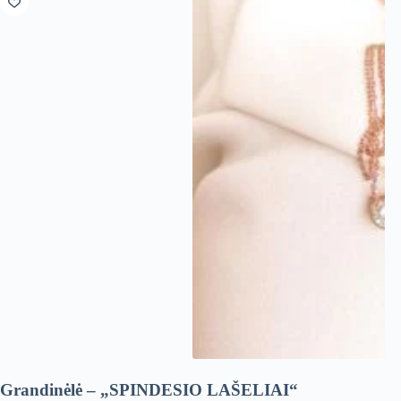
Grandinėlė – „SPINDESIO LAŠELIAI“
Au