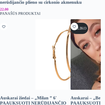
nerūdijančio plieno su cirkonio akmenuku
ne
22.00
12
PANAŠŪS PRODUKTAI
NELIKO
Auskarai žiedai – „Milan ” 6′
Auskarai – „Be p
PAAUKSUOTI NERŪDIJANČIO
PAAUKSUOTI 