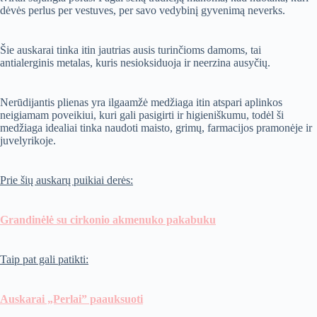
dėvės perlus per vestuves, per savo vedybinį gyvenimą neverks.
Šie auskarai tinka itin jautrias ausis turinčioms damoms, tai
antialerginis metalas, kuris nesioksiduoja ir neerzina ausyčių.
Nerūdijantis plienas yra ilgaamžė medžiaga itin atspari aplinkos
neigiamam poveikiui, kuri gali pasigirti ir higieniškumu, todėl ši
medžiaga idealiai tinka naudoti maisto, grimų, farmacijos pramonėje ir
juvelyrikoje.
Prie šių auskarų puikiai derės:
Grandinėlė su cirkonio akmenuko pakabuku
Taip pat gali patikti:
Auskarai „Perlai” paauksuoti