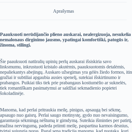
Aprašymas
Paauksuoti nerūdijančio plieno auskarai, nealergizuoja, nesukelia
nemalonaus dirginimo jausmo, ypatingai komfortiški, patogūs ir,
žinoma, stilingi.
Šie paauksuoti natūralių upinių perlų auskarai išsiskiria savo
linksmumu, inkrustuoti kristalo akutėmis, paauksuotomis detalėmis,
nepaliekantys abejingų. Auskaro užsegimas yra gėlės žiedo formos, itin
gražiai ir subtiliai apgaubia ausies spenelį, sutekiai išskirtinumo ir
prabangos. Puikiai tiks tiek prie prabangaus kostiumėlio ar suknelės,
tiek romantiškam pasimatymui ar saldžiai sekmadienio popietei
šokoladinėje.
Manoma, kad perlai pritraukia meilę, pinigus, apsaugą bei sėkmę,
apsaugo nuo gaisrų. Perlai saugo motinystę, gydo nuo nevaisingumo,
garantuoja sėkmingą nėštumą ir gimdymą. Suteikia išminties per patirtį,
mažina nervingumą, padeda priimti meilę, paspartina karmos dėsnius,
tvirtai sujungia poras. Pagal seną tradiciją manoma, kad nuotaka, kuri