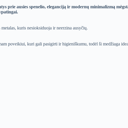
ndantys prie ausies spenelio, eleganciją ir modernų minimalizmą mė
 ypatingai.
s metalas, kuris nesioksiduoja ir neerzina ausyčių.
am poveikiui, kuri gali pasigirti ir higieniškumu, todėl ši medžiaga idea