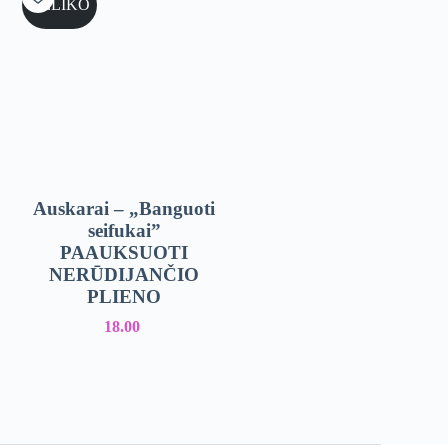
NELIKO
Auskarai – „Banguoti
seifukai”
PAAUKSUOTI
NERŪDIJANČIO
PLIENO
18.00