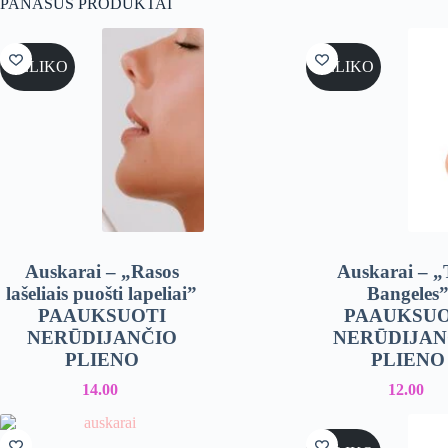
PANAŠŪS PRODUKTAI
NELIKO
NELIKO
Auskarai – „Rasos
Auskarai – „
lašeliais puošti lapeliai”
Bangeles
PAAUKSUOTI
PAAUKSUO
NERŪDIJANČIO
NERŪDIJAN
PLIENO
PLIENO
14.00
12.00