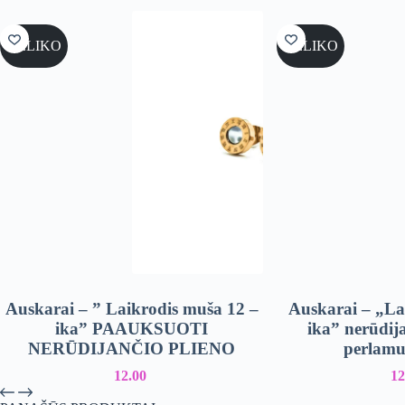
NELIKO
NELIKO
Auskarai – ” Laikrodis muša 12 –
Auskarai – „La
ika” PAAUKSUOTI
ika” nerūdija
NERŪDIJANČIO PLIENO
perlamu
12.00
12