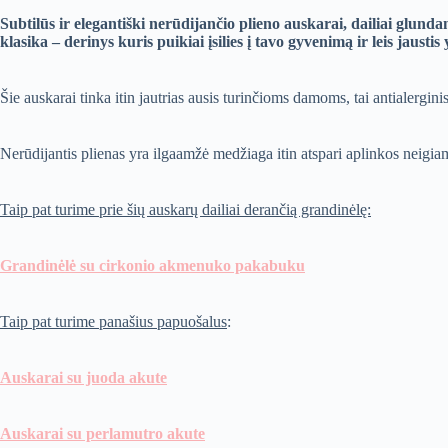
Subtilūs ir elegantiški nerūdijančio plieno auskarai, dailiai glu
klasika – derinys kuris puikiai įsilies į tavo gyvenimą ir leis jaustis
Šie auskarai tinka itin jautrias ausis turinčioms damoms, tai antialergini
Nerūdijantis plienas yra ilgaamžė medžiaga itin atspari aplinkos neigiam
Taip pat turime prie šių auskarų dailiai derančią grandinėlę:
Grandinėlė su cirkonio akmenuko pakabuku
Taip pat turime panašius papuošalus
:
Auskarai su juoda akute
Auskarai su perlamutro akute