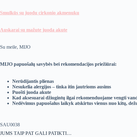
Smulkūs su juodu cirkonio akmenuku
Auskarai su mažute juoda akute
Su meile, MIJO
MIJO papuošalų savybės bei rekomendacijos priežiūrai:
Nerūdijantis plienas
Nesukelia alergijos – tinka itin jautrioms ausims
Puošti juoda akute
Kad aksesuarai džiugintų ilgai rekomenduojame vengti vand
Nedėvimus papuošalus laikyk atskirtus vienus nuo kitų, dežut
SAU0038
JUMS TAIP PAT GALI PATIKTI…