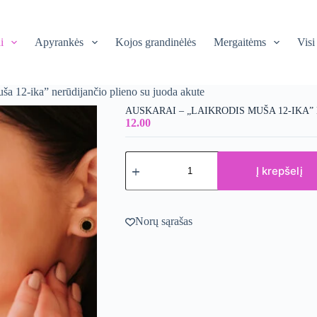
i
Apyrankės
Kojos grandinėlės
Mergaitėms
Visi
ša 12-ika” nerūdijančio plieno su juoda akute
AUSKARAI – „LAIKRODIS MUŠA 12-IKA”
12.00
produkto
kiekis:
Į krepšelį
Auskarai
-
"Laikrodis
muša
Norų sąrašas
12-
ika"
nerūdijančio
plieno
su
juoda
akute