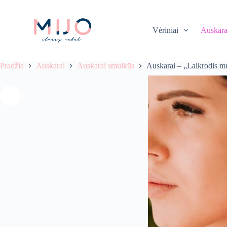
S
k
i
Vėriniai
Auskara
p
t
o
c
Pradžia
Auskarai
Auskarai smulkūs
Auskarai – „Laikrodis mu
o
n
t
e
n
t