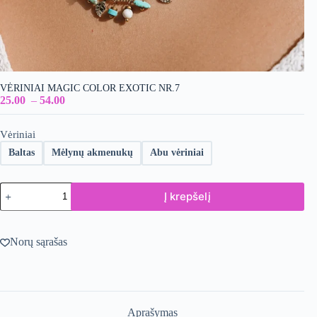
VĖRINIAI MAGIC COLOR EXOTIC NR.7
25.00
–
54.00
Vėriniai
Baltas
Mėlynų akmenukų
Abu vėriniai
produkto
Į krepšelį
kiekis:
Vėriniai
Magic
Color
Norų sąrašas
Exotic
Nr.7
Aprašymas