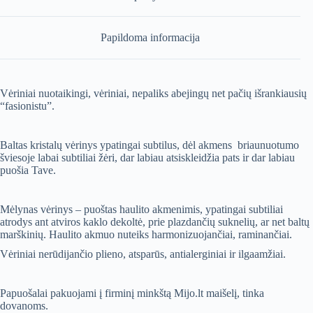
Papildoma informacija
Vėriniai nuotaikingi, vėriniai, nepaliks abejingų net pačių išrankiausių
“fasionistu”.
Baltas kristalų vėrinys ypatingai subtilus, dėl akmens briaunuotumo
šviesoje labai subtiliai žėri, dar labiau atsiskleidžia pats ir dar labiau
puošia Tave.
Mėlynas vėrinys – puoštas haulito akmenimis, ypatingai subtiliai
atrodys ant atviros kaklo dekoltė, prie plazdančių suknelių, ar net baltų
marškinių. Haulito akmuo nuteiks harmonizuojančiai, raminančiai.
Vėriniai nerūdijančio plieno, atsparūs, antialerginiai ir ilgaamžiai.
Papuošalai pakuojami į firminį minkštą Mijo.lt maišelį, tinka
dovanoms.