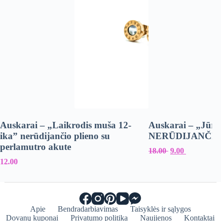
Auskarai – „Laikrodis muša 12-
Auskarai – „Jū
ika” nerūdijančio plieno su
NERŪDIJANČIO
perlamutro akute
Original
Current
18.00
9.00
price
price
12.00
was:
is:
18.00 €.
9.00 €.
Apie
Bendradarbiavimas
Taisyklės ir sąlygos
Dovanų kuponai
Privatumo politika
Naujienos
Kontaktai