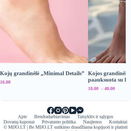
Kojų grandinėlė „Minimal Details”
Kojos grandinėlė s
paauksuota su kr
16.00
18.00
–
40.00
Apie
Bendradarbiavimas
Taisyklės ir sąlygos
Dovanų kuponai
Privatumo politika
Naujienos
Kontaktai
© MIJO.LT | Be MIJO.LT sutikimo draudžiama kopijuoti ir platinti