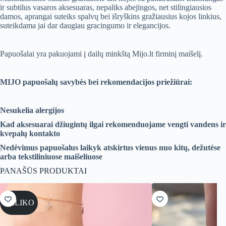
ir subtilus vasaros aksesuaras, nepaliks abejingos, net stilingiausios
damos, aprangai suteiks spalvų bei išryškins gražiausius kojos linkius,
suteikdama jai dar daugiau gracingumo ir elegancijos.
Papuošalai yra pakuojami į dailų minkštą Mijo.lt firminį maišelį.
MIJO papuošalų savybės bei rekomendacijos priežiūrai:
Nesukelia alergijos
Kad aksesuarai džiugintų ilgai rekomenduojame vengti vandens ir
kvepalų kontakto
Nedėvimus papuošalus laikyk atskirtus vienus nuo kitų, dežutėse
arba tekstiliniuose maišeliuose
PANAŠŪS PRODUKTAI
NELIKO