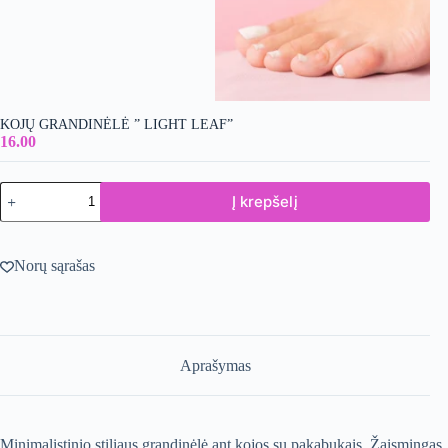
KOJŲ GRANDINĖLĖ ” LIGHT LEAF”
16.00
produkto
Į krepšelį
kiekis:
Kojų
grandinėlė
"
Norų sąrašas
LIGHT
LEAF"
Aprašymas
Minimalistinio stiliaus grandinėlė ant kojos su pakabukais. Žaismingas