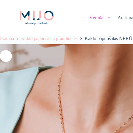
S
k
i
Vėriniai
Auskara
p
t
o
c
Pradžia
Kaklo papuošalai, grandinėlės
Kaklo papuošalas NER
o
n
t
e
n
t