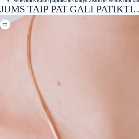
Nedėvimus kaklo papuošalus laikyk atskirtus vienus nuo kitų,
JUMS TAIP PAT GALI PATIKTI