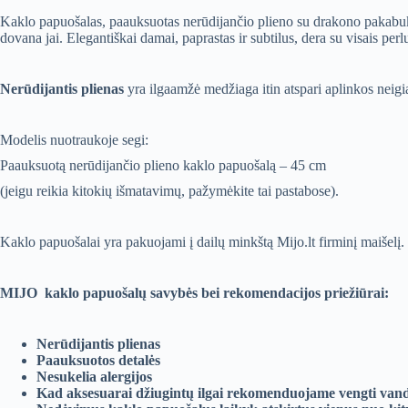
Kaklo papuošalas, paauksuotas nerūdijančio plieno su drakono pakabuku, 
dovana jai. Elegantiškai damai, paprastas ir subtilus, dera su visais per
Nerūdijantis plienas
yra ilgaamžė medžiaga itin atspari aplinkos neigia
Modelis nuotraukoje segi:
Paauksuotą nerūdijančio plieno kaklo papuošalą – 45 cm
(jeigu reikia kitokių išmatavimų, pažymėkite tai pastabose).
Kaklo papuošalai yra pakuojami į dailų minkštą Mijo.lt firminį maišelį.
MIJO kaklo papuošalų savybės bei rekomendacijos priežiūrai:
Nerūdijantis plienas
Paauksuotos detalės
Nesukelia alergijos
Kad aksesuarai džiugintų ilgai rekomenduojame vengti vand