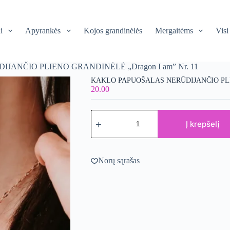
i
Apyrankės
Kojos grandinėlės
Mergaitėms
Visi
ŪDIJANČIO PLIENO GRANDINĖLĖ „Dragon I am” Nr. 11
KAKLO PAPUOŠALAS NERŪDIJANČIO PLI
20.00
produkto
kiekis:
Į krepšelį
Kaklo
papuošalas
NERŪDIJANČIO
PLIENO
Norų sąrašas
GRANDINĖLĖ
"Dragon
I
am"
Nr.
11