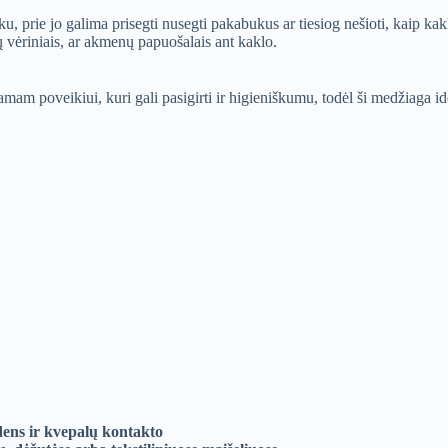
prie jo galima prisegti nusegti pakabukus ar tiesiog nešioti, kaip kakl
lų vėriniais, ar akmenų papuošalais ant kaklo.
mam poveikiui, kuri gali pasigirti ir higieniškumu, todėl ši medžiaga id
ens ir kvepalų kontakto