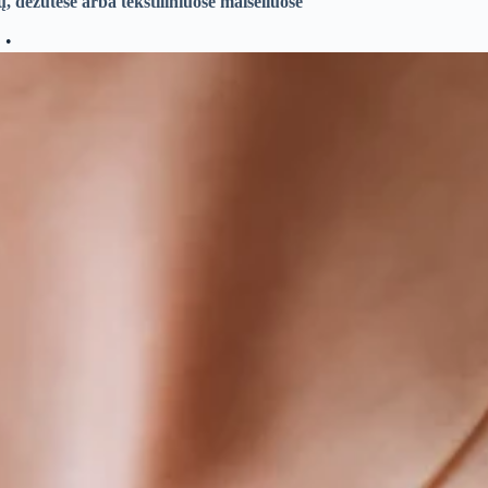
 dėžutėse arba tekstiliniuose maišeliuose
…