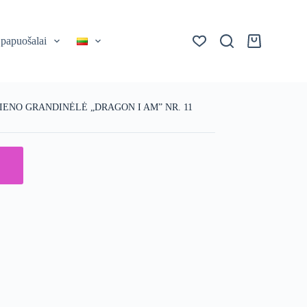
 papuošalai
Krepšelis
ENO GRANDINĖLĖ „DRAGON I AM” NR. 11