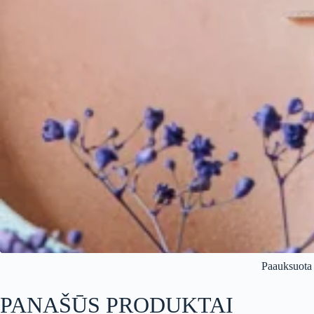
Paauksuot
PANAŠŪS PRODUKTAI