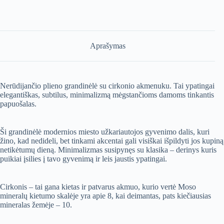
Silver“
NERŪDIJANČIO
PLIENO
SU
CIRKONIO
AKMENUKU
Aprašymas
Nerūdijančio plieno grandinėlė su cirkonio akmenuku. Tai ypatingai
elegantiškas, subtilus, minimalizmą mėgstančioms damoms tinkantis
papuošalas.
Ši grandinėlė modernios miesto užkariautojos gyvenimo dalis, kuri
žino, kad nedideli, bet tinkami akcentai gali visiškai išpildyti jos kupiną
netikėtumų dieną. Minimalizmas susipynęs su klasika – derinys kuris
puikiai įsilies į tavo gyvenimą ir leis jaustis ypatingai.
Cirkonis – tai gana kietas ir patvarus akmuo, kurio vertė Moso
mineralų kietumo skalėje yra apie 8, kai deimantas, pats kiečiausias
mineralas žemėje – 10.