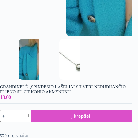
GRANDINĖLĖ „SPINDESIO LAŠELIAI SILVER“ NERŪDIJANČIO
PLIENO SU CIRKONIO AKMENUKU
18.00
produkto
Į krepšelį
kiekis:
GRANDINĖLĖ
„SPINDESIO
LAŠELIAI
Norų sąrašas