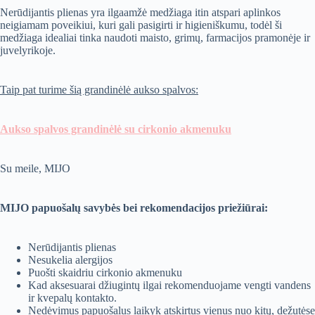
Nerūdijantis plienas yra ilgaamžė medžiaga itin atspari aplinkos
neigiamam poveikiui, kuri gali pasigirti ir higieniškumu, todėl ši
medžiaga idealiai tinka naudoti maisto, grimų, farmacijos pramonėje ir
juvelyrikoje.
Taip pat turime šią grandinėlė aukso spalvos:
Aukso spalvos grandinėlė su cirkonio akmenuku
Su meile, MIJO
MIJO papuošalų savybės bei rekomendacijos priežiūrai:
Nerūdijantis plienas
Nesukelia alergijos
Puošti skaidriu cirkonio akmenuku
Kad aksesuarai džiugintų ilgai rekomenduojame vengti vandens
ir kvepalų kontakto.
Nedėvimus papuošalus laikyk atskirtus vienus nuo kitų, dežutėse