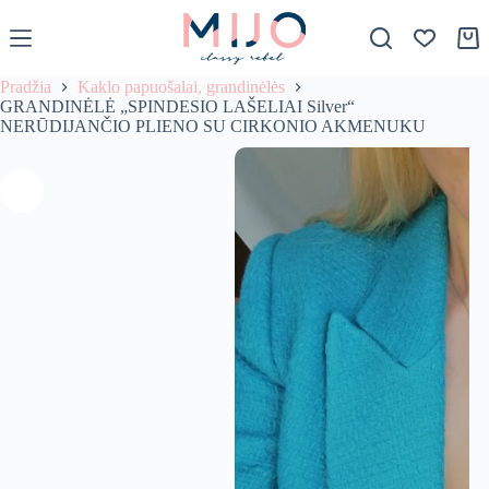
S
k
Krep
i
p
Pradžia
Kaklo papuošalai, grandinėlės
t
GRANDINĖLĖ „SPINDESIO LAŠELIAI Silver“
o
NERŪDIJANČIO PLIENO SU CIRKONIO AKMENUKU
c
o
n
t
e
n
t