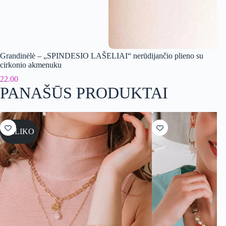
Grandinėlė – „SPINDESIO LAŠELIAI“ nerūdijančio plieno su
Ne
cirkonio akmenuku
35
22.00
PANAŠŪS PRODUKTAI
NELIKO