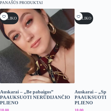
PANAŠŪS PRODUKTAI
NELIKO
NELIKO
Auskarai – „Be pabaigos”
Auskarai – „Spin
PAAUKSUOTI NERŪDIJANČIO
PAAUKSUOTI 
PLIENO
PLIENO
18.00
18.00