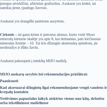
įsisegus atvirkščiai, ažūrinius gražuolius. Auskarai yra lenkti, tai
suteikia jiems ypatingo žavesio.
Auskarai yra draugiški jautrioms ausytėms.
Cirkonis –
tai gana kietas ir patvarus akmuo, kurio vertė Moso
mineralų kietumo skalėje yra apie 8, kai deimantas, pats kiečiausias
mineralas žemėje – 10. Tai leis džiaugtis akmenukų spindesiu, jie
nesibraižys ir išliks žavūs.
Auskarai pakuojami į minkštą MIJO maišelį.
MIJO auskarų savybės bei rekomendacijos priežiūrai:
Paauksuoti
Kad aksesuarai džiugintų ilgai rekomenduojame vengti vandens ir
kvepalų kontakto
Nedėvimus papuošalus laikyk atskirtus vienus nuo kitų, dežutėse
arba tekstiliniuose maišeliuose