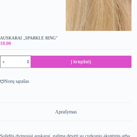
AUSKARAI „SPARKLE RING”
18.00
produkto
Į krepšelį
kiekis:
Auskarai
"Sparkle
ring"
Norų sąrašas
Aprašymas
Solidūs dvipusiai auskarai, galima dėvėti su curkonio akutėmis arba,