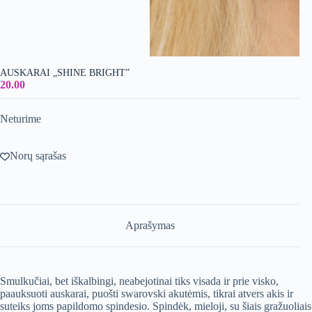
AUSKARAI „SHINE BRIGHT”
20.00
Neturime
Norų sąrašas
Aprašymas
Smulkučiai, bet iškalbingi, neabejotinai tiks visada ir prie visko,
paauksuoti auskarai, puošti swarovski akutėmis, tikrai atvers akis ir
suteiks joms papildomo spindesio. Spindėk, mieloji, su šiais gražuoliais