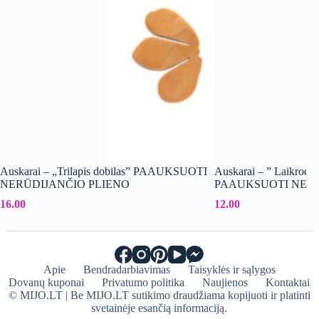
Auskarai – „Trilapis dobilas” PAAUKSUOTI
Auskarai – ” Laikrodis
NERŪDIJANČIO PLIENO
PAAUKSUOTI NERŪ
16.00
12.00
Apie
Bendradarbiavimas
Taisyklės ir sąlygos
Dovanų kuponai
Privatumo politika
Naujienos
Kontaktai
© MIJO.LT | Be MIJO.LT sutikimo draudžiama kopijuoti ir platinti
svetainėje esančią informaciją.