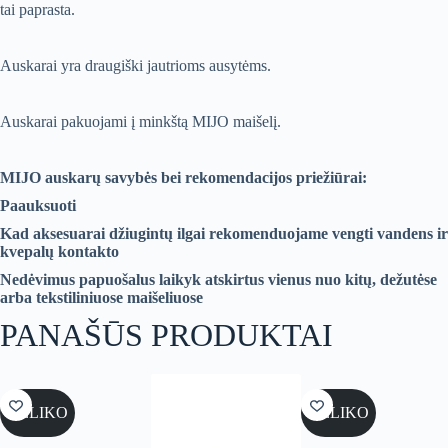
tai paprasta.
Auskarai yra draugiški jautrioms ausytėms.
Auskarai pakuojami į minkštą MIJO maišelį.
MIJO auskarų savybės bei rekomendacijos priežiūrai:
Paauksuoti
Kad aksesuarai džiugintų ilgai rekomenduojame vengti vandens ir
kvepalų kontakto
Nedėvimus papuošalus laikyk atskirtus vienus nuo kitų, dežutėse
arba tekstiliniuose maišeliuose
PANAŠŪS PRODUKTAI
NELIKO
NELIKO