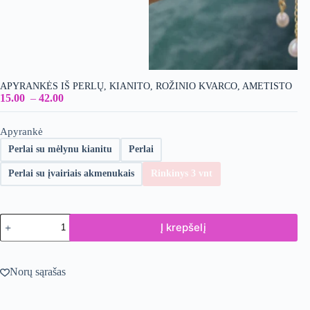
APYRANKĖS IŠ PERLŲ, KIANITO, ROŽINIO KVARCO, AMETISTO
15.00
–
42.00
Apyrankė
Perlai su mėlynu kianitu
Perlai
Perlai su įvairiais akmenukais
Rinkinys 3 vnt
produkto
Į krepšelį
kiekis:
apyrankės
iš
perlų,
Norų sąrašas
kianito,
rožinio
kvarco,