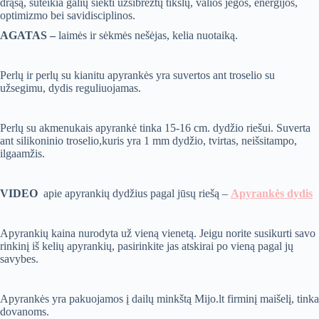
drąsą, suteikia galių siekti užsibrėžtų tikslų, valios jėgos, energijos,
optimizmo bei savidisciplinos.
AGATAS –
laimės ir sėkmės nešėjas, kelia nuotaiką.
Perlų ir perlų su kianitu apyrankės yra suvertos ant troselio su
užsegimu, dydis reguliuojamas.
Perlų su akmenukais apyrankė tinka 15-16 cm. dydžio riešui. Suverta
ant silikoninio troselio,kuris yra 1 mm dydžio, tvirtas, neišsitampo,
ilgaamžis.
VIDEO
apie apyrankių dydžius pagal jūsų riešą –
Apyrankės dydis
Apyrankių kaina nurodyta už vieną vienetą. Jeigu norite susikurti savo
rinkinį iš kelių apyrankių, pasirinkite jas atskirai po vieną pagal jų
savybes.
Apyrankės yra pakuojamos į dailų minkštą Mijo.lt firminį maišelį, tinka
dovanoms.