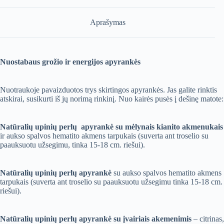
ametisto
Aprašymas
Nuostabaus grožio ir energijos apyrankės
Nuotraukoje pavaizduotos trys skirtingos apyrankės. Jas galite rinktis
atskirai, susikurti iš jų norimą rinkinį. Nuo kairės pusės į dešinę matote:
Natūralių upinių perlų apyrankė su mėlynais kianito akmenukais
ir aukso spalvos hematito akmens tarpukais (suverta ant troselio su
paauksuotu užsegimu, tinka 15-18 cm. riešui).
Natūralių upinių perlų apyrankė
su aukso spalvos hematito akmens
tarpukais (suverta ant troselio su paauksuotu užsegimu tinka 15-18 cm.
riešui).
Natūralių upinių perlų apyrankė su įvairiais akemenimis
– citrinas,