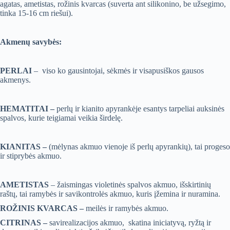
agatas, ametistas, rožinis kvarcas (suverta ant silikonino, be užsegimo,
tinka 15-16 cm riešui).
Akmenų savybės:
PERLAI
– viso ko gausintojai, sėkmės ir visapusiškos gausos
akmenys.
HEMATITAI –
perlų ir kianito apyrankėje esantys tarpeliai auksinės
spalvos, kurie teigiamai veikia širdelę.
KIANITAS –
(mėlynas akmuo vienoje iš perlų apyrankių), tai progeso
ir stiprybės akmuo.
AMETISTAS
– žaismingas violetinės spalvos akmuo, išskirtinių
raštų, tai ramybės ir savikontrolės akmuo, kuris įžemina ir nuramina.
ROŽINIS KVARCAS –
meilės ir ramybės akmuo.
CITRINAS –
savirealizacijos akmuo, skatina iniciatyvą, ryžtą ir