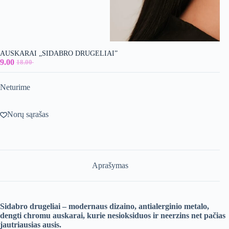
AUSKARAI „SIDABRO DRUGELIAI”
9.00
18.00
Original
Current
price
price
was:
is:
Neturime
18.00 €.
9.00 €.
Norų sąrašas
Aprašymas
Sidabro drugeliai – modernaus dizaino, antialerginio metalo,
dengti chromu auskarai, kurie nesioksiduos ir neerzins net pačias
jautriausias ausis.