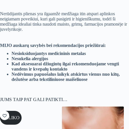
Nerūdijantis plienas yra ilgaamžė medžiaga itin atspari aplinkos
neigiamam poveikiui, kuri gali pasigirti ir higieniškumu, todėl ši
medžiaga idealiai tinka naudoti maisto, grimų, farmacijos pramonėje ir
juvelyrikoje.
MIJO auskarų savybės bei rekomendacijos priežiūrai:
Nesioksiduojantys medicininis metalas
Nesukelia alergijos
Kad aksesuarai džiugintų ilgai rekomenduojame vengti
vandens ir kvepalų kontakto
Nedėvimus papuošalus laikyk atskirtus vienus nuo kitų,
dežutėse arba tekstiliniuose maišeliuose
JUMS TAIP PAT GALI PATIKTI…
NELIKO
-