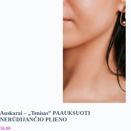
Auskarai – „Tenisas” PAAUKSUOTI
A
NERŪDIJANČIO PLIENO
N
16.00
8.